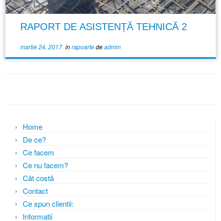
RAPORT DE ASISTENȚĂ TEHNICĂ 2
martie 24, 2017
în
rapoarte
de
admin
Home
De ce?
Ce facem
Ce nu facem?
Cât costă
Contact
Ce spun clientii:
Informatii