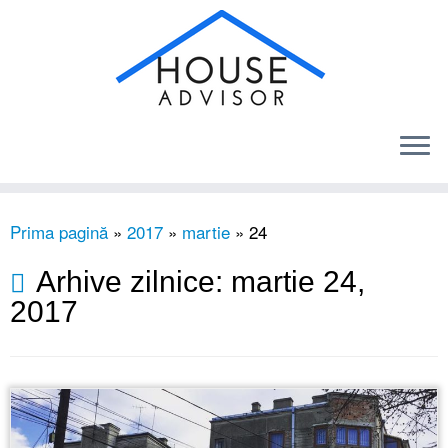
Sari
Prima pagină
»
2017
»
martie
»
24
la
conținut
Arhive zilnice:
martie 24,
2017