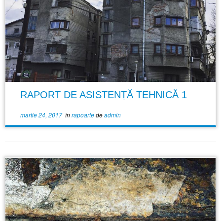
RAPORT DE ASISTENȚĂ TEHNICĂ 1
martie 24, 2017
în
rapoarte
de
admin