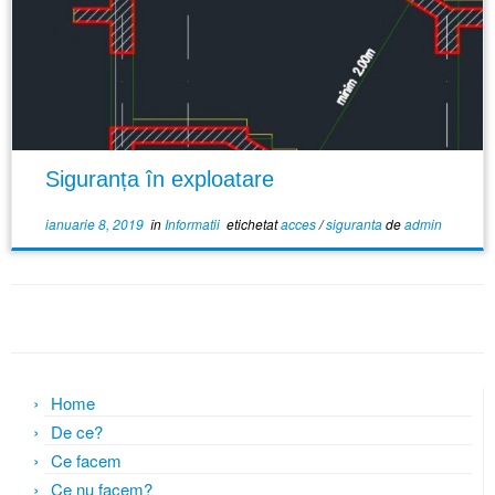
Siguranța în exploatare
ianuarie 8, 2019
în
Informatii
etichetat
acces
/
siguranta
de
admin
Home
De ce?
Ce facem
Ce nu facem?