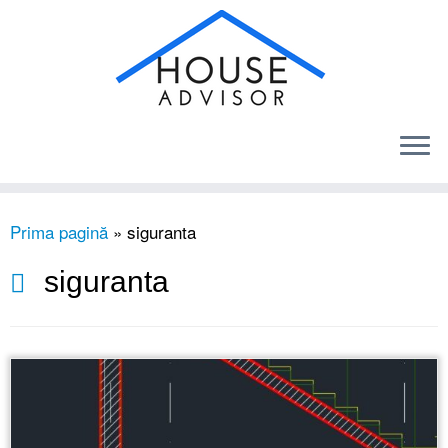
Sari
Prima pagină
»
siguranta
la
conținut
siguranta