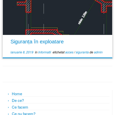
Siguranța în exploatare
ianuarie 8, 2019
în
Informatii
etichetat
acces
/
siguranta
de
admin
Home
De ce?
Ce facem
Ce nu facem?