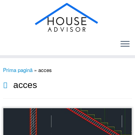
Sari
Prima pagină
»
acces
la
conținut
acces