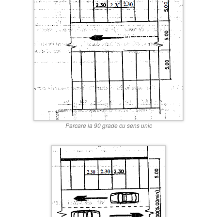
Parcare la 90 grade cu sens unic