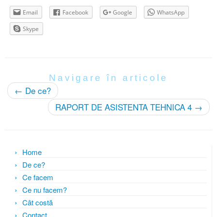
Email
Facebook
Google
WhatsApp
Skype
Navigare în articole
←
De ce?
RAPORT DE ASISTENTA TEHNICA 4
→
Home
De ce?
Ce facem
Ce nu facem?
Cât costă
Contact