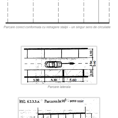
Parcare corect conformata cu retragere stalpi – un singur sens de circulatie
Parcare laterala